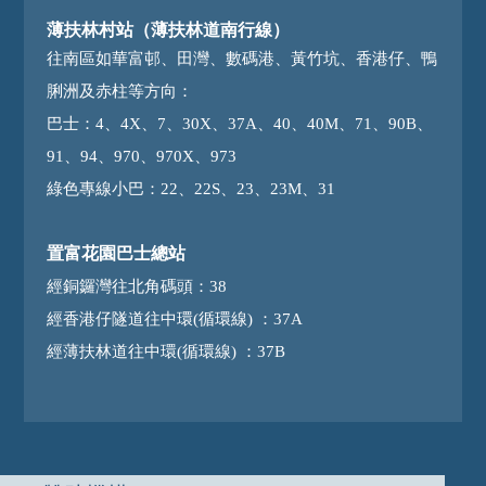
薄扶林村站（薄扶林道南行線）
往南區如華富邨、田灣、數碼港、黃竹坑、香港仔、鴨
脷洲及赤柱等方向：
巴士：4、4X、7、30X、37A、40、40M、71、90B、
91、94、970、970X、973
綠色專線小巴：22、22S、23、23M、31
置富花園巴士總站
經銅鑼灣往北角碼頭：38
經香港仔隧道往中環(循環線) ：37A
經薄扶林道往中環(循環線) ：37B