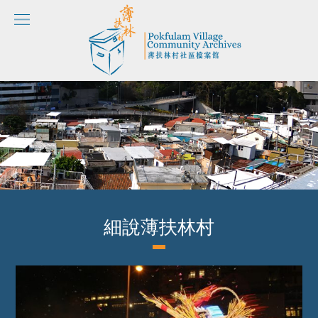
細說薄扶林村