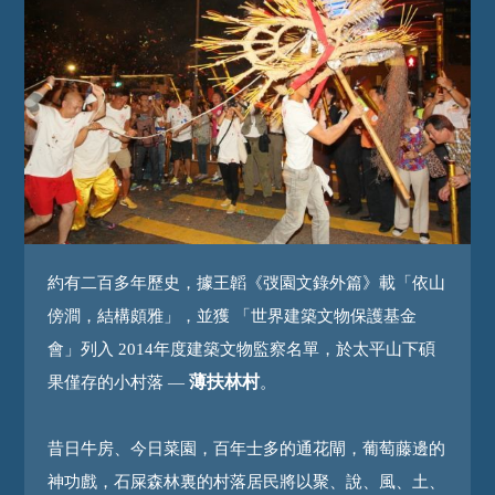
約有二百多年歷史，據王韜《弢園文錄外篇》載「依山
傍澗，結構頗雅」，並獲 「世界建築文物保護基金
會」列入 2014年度建築文物監察名單，於太平山下碩
薄扶林村
果僅存的小村落 —
。
昔日牛房、今日菜園，百年士多的通花閘，葡萄藤邊的
神功戲，石屎森林裏的村落居民將以聚、說、風、土、