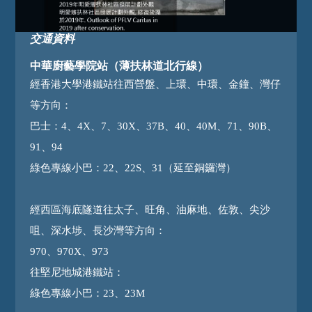
交通資料
中華廚藝學院站（薄扶林道北行線）
經香港大學港鐵站往西營盤、上環、中環、金鐘、灣仔
等方向：
巴士：4、4X、7、30X、37B、40、40M、71、90B、
91、94
綠色專線小巴：22、22S、31（延至銅鑼灣）
經西區海底隧道往太子、旺角、油麻地、佐敦、尖沙
咀、深水埗、長沙灣等方向：
970、970X、973
往堅尼地城港鐵站：
綠色專線小巴：23、23M