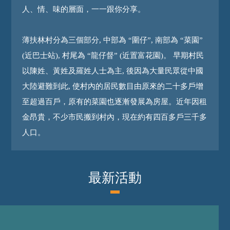
人、情、味的層面，一一跟你分享。
薄扶林村分為三個部分, 中部為 “圍仔”, 南部為 “菜園”
(近巴士站), 村尾為 “龍仔督” (近置富花園)。 早期村民
以陳姓、黃姓及羅姓人士為主, 後因為大量民眾從中國
大陸避難到此, 使村內的居民數目由原來的二十多戶增
至超過百戶，原有的菜園也逐漸發展為房屋。近年因租
金昂貴，不少市民搬到村內，現在約有四百多戶三千多
人口。
最新活動